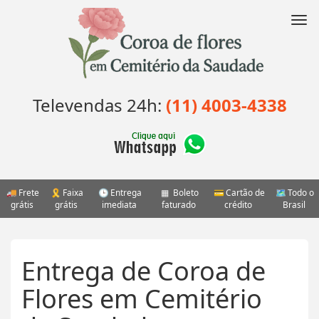
Pular
para
Nav
o
conteúdo
Televendas 24h:
(11) 4003-4338
Frete
Faixa
Entrega
Boleto
Cartão de
Todo o
grátis
grátis
imediata
faturado
crédito
Brasil
Entrega de Coroa de
Flores em Cemitério