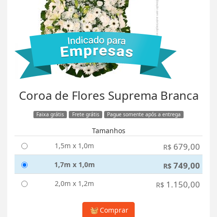
Coroa de Flores Suprema Branca
Faixa grátis
Frete grátis
Pague somente após a entrega
Tamanhos
1,5m x 1,0m
679,00
R$
1,7m x 1,0m
749,00
R$
2,0m x 1,2m
1.150,00
R$
Comprar