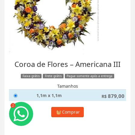
Coroa de Flores – Americana III
Faixa grátis
Frete grátis
Pague somente após a entrega
Tamanhos
1,1m x 1,1m
879,00
R$
2
Comprar