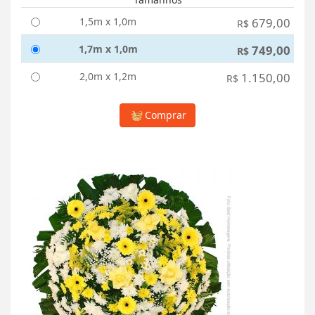
1,5m x 1,0m
679,00
R$
1,7m x 1,0m
749,00
R$
2,0m x 1,2m
1.150,00
R$
Comprar