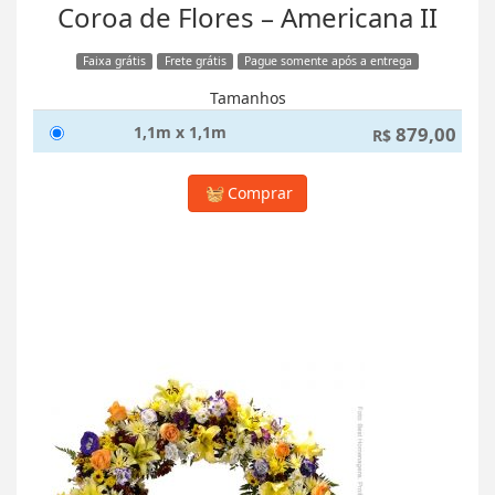
Coroa de Flores – Americana II
Faixa grátis
Frete grátis
Pague somente após a entrega
Tamanhos
1,1m x 1,1m
879,00
R$
Comprar