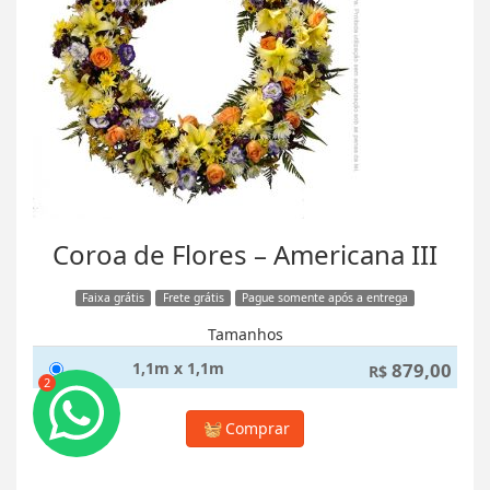
Coroa de Flores – Americana III
Faixa grátis
Frete grátis
Pague somente após a entrega
Tamanhos
1,1m x 1,1m
879,00
R$
2
Comprar