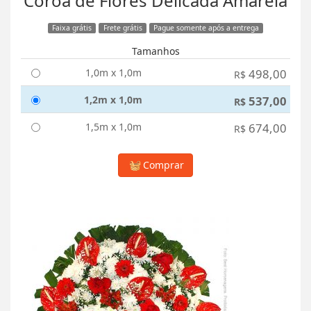
Coroa de Flores Delicada Amarela
Faixa grátis
Frete grátis
Pague somente após a entrega
Tamanhos
1,0m x 1,0m
498,00
R$
1,2m x 1,0m
537,00
R$
1,5m x 1,0m
674,00
R$
Comprar