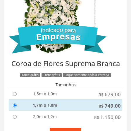
Coroa de Flores Suprema Branca
Faixa grátis
Frete grátis
Pague somente após a entrega
Tamanhos
1,5m x 1,0m
679,00
R$
1,7m x 1,0m
749,00
R$
2,0m x 1,2m
1.150,00
R$