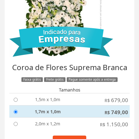
Coroa de Flores Suprema Branca
Faixa grátis
Frete grátis
Pague somente após a entrega
Tamanhos
1,5m x 1,0m
679,00
R$
1,7m x 1,0m
749,00
R$
2,0m x 1,2m
1.150,00
R$