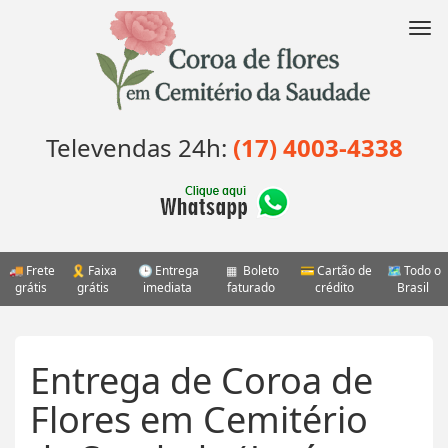
Pular
para
Nav
o
conteúdo
Televendas 24h:
(17) 4003-4338
Frete
Faixa
Entrega
Boleto
Cartão de
Todo o
grátis
grátis
imediata
faturado
crédito
Brasil
Entrega de Coroa de
Flores em Cemitério