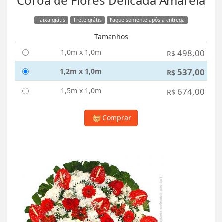
Coroa de Flores Delicada Amarela
Faixa grátis
Frete grátis
Pague somente após a entrega
Tamanhos
1,0m x 1,0m
498,00
R$
1,2m x 1,0m
537,00
R$
1,5m x 1,0m
674,00
R$
Comprar