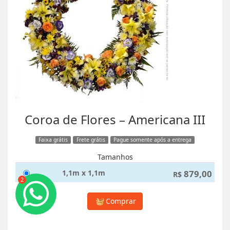
Coroa de Flores – Americana III
Faixa grátis
Frete grátis
Pague somente após a entrega
Tamanhos
1,1m x 1,1m
879,00
R$
2
Comprar