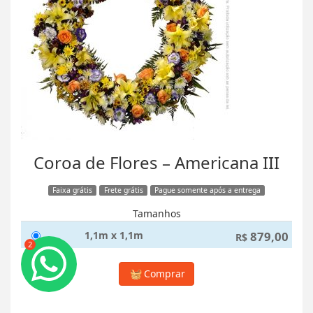
Coroa de Flores – Americana III
Faixa grátis
Frete grátis
Pague somente após a entrega
Tamanhos
1,1m x 1,1m
879,00
R$
2
Comprar