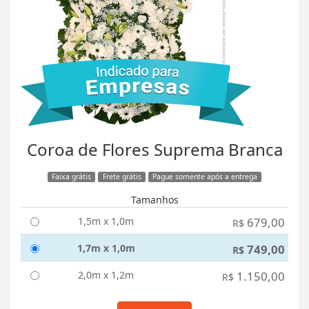
Coroa de Flores Suprema Branca
Faixa grátis
Frete grátis
Pague somente após a entrega
Tamanhos
1,5m x 1,0m
679,00
R$
1,7m x 1,0m
749,00
R$
2,0m x 1,2m
1.150,00
R$