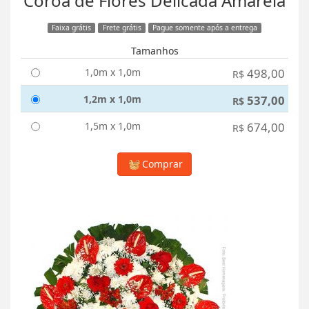
Coroa de Flores Delicada Amarela
Faixa grátis
Frete grátis
Pague somente após a entrega
Tamanhos
1,0m x 1,0m
498,00
R$
1,2m x 1,0m
537,00
R$
1,5m x 1,0m
674,00
R$
Comprar