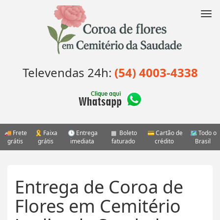
Pular
para
Nav
o
conteúdo
Televendas 24h:
(54) 4003-4338
Frete
Faixa
Entrega
Boleto
Cartão de
Todo o
grátis
grátis
imediata
faturado
crédito
Brasil
Entrega de Coroa de
Flores em Cemitério