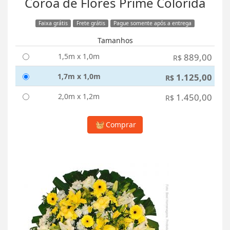
Coroa de Flores Prime Colorida
Faixa grátis
Frete grátis
Pague somente após a entrega
Tamanhos
1,5m x 1,0m
889,00
R$
1,7m x 1,0m
1.125,00
R$
2,0m x 1,2m
1.450,00
R$
Comprar