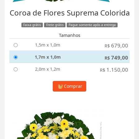
Coroa de Flores Suprema Colorida
Faixa grátis
Frete grátis
Pague somente após a entrega
Tamanhos
1,5m x 1,0m
679,00
R$
1,7m x 1,0m
749,00
R$
2,0m x 1,2m
1.150,00
R$
Comprar