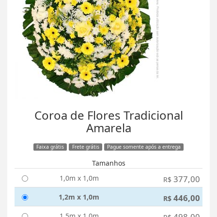
Coroa de Flores Tradicional
Amarela
Faixa grátis
Frete grátis
Pague somente após a entrega
Tamanhos
1,0m x 1,0m
377,00
R$
1,2m x 1,0m
446,00
R$
1,5m x 1,0m
498,00