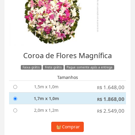
Coroa de Flores Magnífica
Faixa grátis
Frete grátis
Pague somente após a entrega
Tamanhos
1,5m x 1,0m
1.648,00
R$
1,7m x 1,0m
1.868,00
R$
2,0m x 1,2m
2.549,00
R$
Comprar