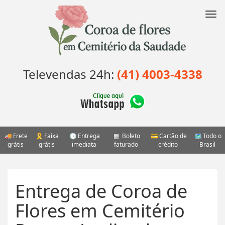
Pular
para
Nav
o
conteúdo
Televendas 24h:
(41) 4003-4338
Frete
Faixa
Entrega
Boleto
Cartão de
Todo o
grátis
grátis
imediata
faturado
crédito
Brasil
Entrega de Coroa de
Flores em Cemitério