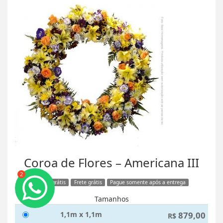
Coroa de Flores – Americana III
2
Faixa grátis
Frete grátis
Pague somente após a entrega
Tamanhos
1,1m x 1,1m
879,00
R$