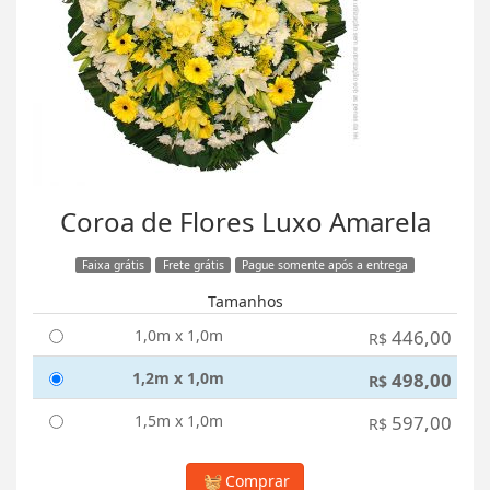
Coroa de Flores Luxo Amarela
Faixa grátis
Frete grátis
Pague somente após a entrega
Tamanhos
1,0m x 1,0m
446,00
R$
1,2m x 1,0m
498,00
R$
1,5m x 1,0m
597,00
R$
Comprar