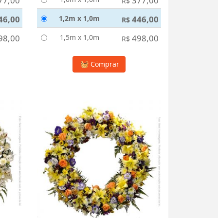
77,00
377,00
R$
46,00
1,2m x 1,0m
446,00
R$
98,00
1,5m x 1,0m
498,00
R$
Comprar