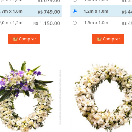
679,00
3
R$
R$
1,7m x 1,0m
749,00
1,2m x 1,0m
4
R$
R$
2,0m x 1,2m
1.150,00
1,5m x 1,0m
4
R$
R$
Comprar
Comprar