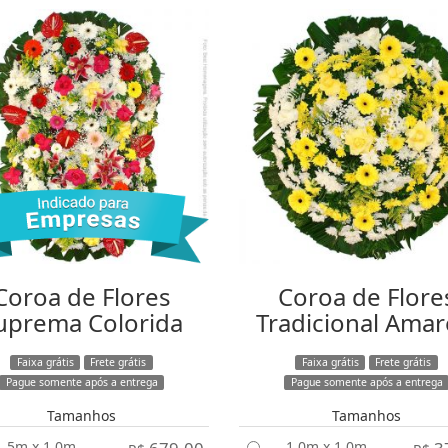
Coroa de Flores
Coroa de Flore
uprema Colorida
Tradicional Amar
Faixa grátis
Frete grátis
Faixa grátis
Frete grátis
Pague somente após a entrega
Pague somente após a entrega
Tamanhos
Tamanhos
1,5m x 1,0m
1,0m x 1,0m