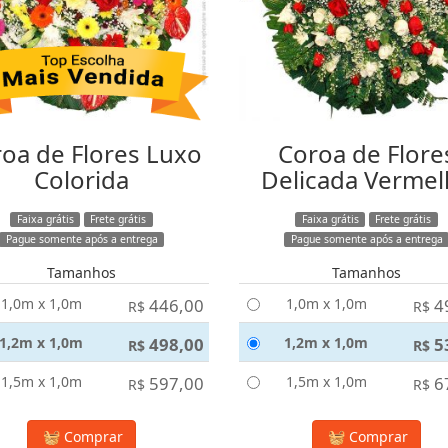
oa de Flores Luxo
Coroa de Flore
Colorida
Delicada Vermel
Faixa grátis
Frete grátis
Faixa grátis
Frete grátis
Pague somente após a entrega
Pague somente após a entrega
Tamanhos
Tamanhos
1,0m x 1,0m
446,00
1,0m x 1,0m
4
R$
R$
1,2m x 1,0m
498,00
1,2m x 1,0m
5
R$
R$
1,5m x 1,0m
597,00
1,5m x 1,0m
6
R$
R$
Comprar
Comprar