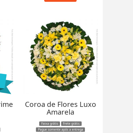
rime
Coroa de Flores Luxo
Amarela
Faixa grátis
Frete grátis
Pague somente após a entrega