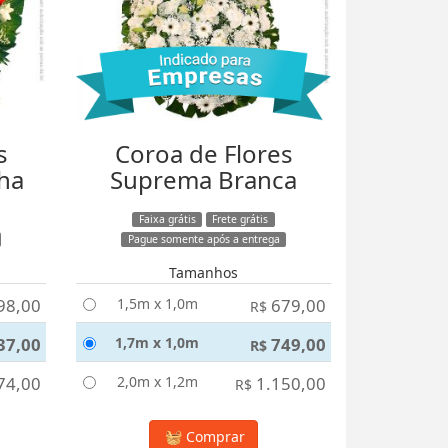
s
Coroa de Flores
ha
Suprema Branca
Faixa grátis
Frete grátis
Pague somente após a entrega
Tamanhos
98,00
1,5m x 1,0m
679,00
R$
37,00
1,7m x 1,0m
749,00
R$
74,00
2,0m x 1,2m
1.150,00
R$
Comprar