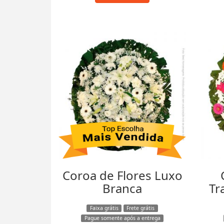
Coroa de Flores Luxo
Branca
Tr
Faixa grátis
Frete grátis
Pague somente após a entrega