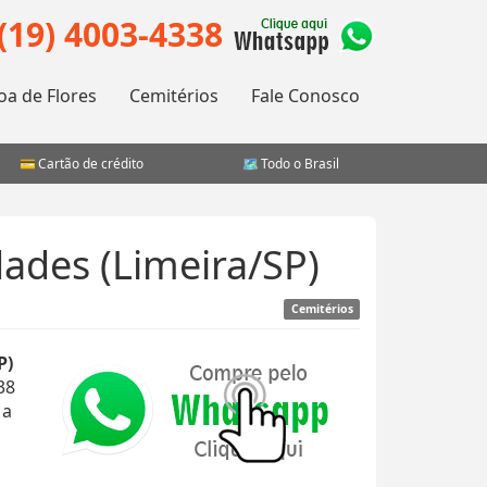
(19) 4003-4338
oa de Flores
Cemitérios
Fale Conosco
Cartão de crédito
Todo o Brasil
ades (Limeira/SP)
Cemitérios
P)
38
 a