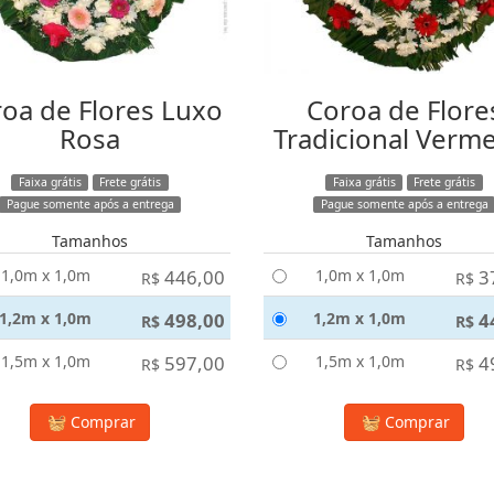
oa de Flores Luxo
Coroa de Flore
Rosa
Tradicional Verm
Faixa grátis
Frete grátis
Faixa grátis
Frete grátis
Pague somente após a entrega
Pague somente após a entrega
Tamanhos
Tamanhos
1,0m x 1,0m
446,00
1,0m x 1,0m
3
R$
R$
1,2m x 1,0m
498,00
1,2m x 1,0m
4
R$
R$
1,5m x 1,0m
597,00
1,5m x 1,0m
4
R$
R$
Comprar
Comprar