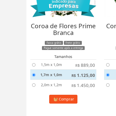
Coroa de Flores Prime
Cor
Branca
Faixa grátis
Frete grátis
Pague somente após a entrega
Tamanhos
1,5m x 1,0m
889,00
R$
1,7m x 1,0m
1.125,00
R$
2,0m x 1,2m
1.450,00
R$
Comprar