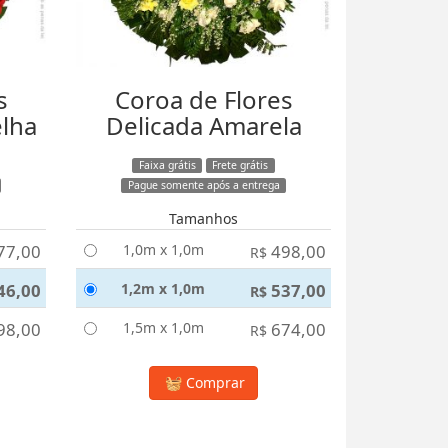
s
Coroa de Flores
elha
Delicada Amarela
Faixa grátis
Frete grátis
Pague somente após a entrega
Tamanhos
77,00
1,0m x 1,0m
498,00
R$
46,00
1,2m x 1,0m
537,00
R$
98,00
1,5m x 1,0m
674,00
R$
Comprar