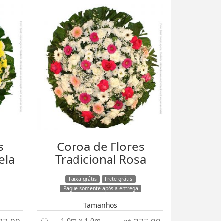
s
Coroa de Flores
ela
Tradicional Rosa
Faixa grátis
Frete grátis
Pague somente após a entrega
Tamanhos
1,0m x 1,0m