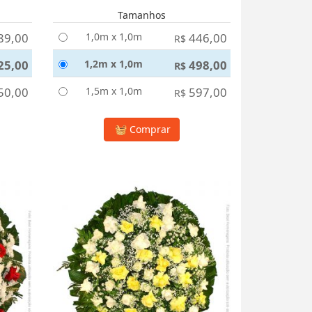
Tamanhos
89,00
1,0m x 1,0m
446,00
R$
25,00
1,2m x 1,0m
498,00
R$
50,00
1,5m x 1,0m
597,00
R$
Comprar