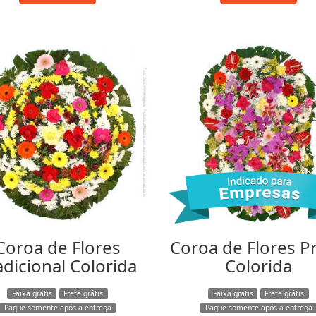
Coroa de Flores
Coroa de Flores P
adicional Colorida
Colorida
Faixa grátis
Frete grátis
Faixa grátis
Frete grátis
Pague somente após a entrega
Pague somente após a entrega