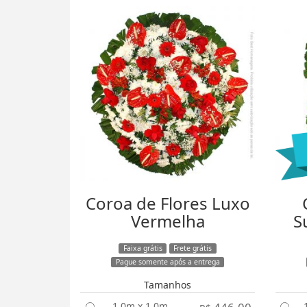
Coroa de Flores Luxo
Vermelha
S
Faixa grátis
Frete grátis
Pague somente após a entrega
Tamanhos
1,0m x 1,0m