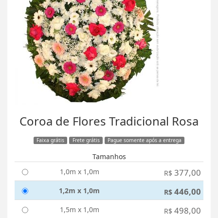
Coroa de Flores Tradicional Rosa
Faixa grátis
Frete grátis
Pague somente após a entrega
Tamanhos
1,0m x 1,0m
377,00
R$
1,2m x 1,0m
446,00
R$
1,5m x 1,0m
498,00
R$