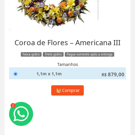
Coroa de Flores – Americana III
Faixa grátis
Frete grátis
Pague somente após a entrega
Tamanhos
1,1m x 1,1m
879,00
R$
Comprar
2