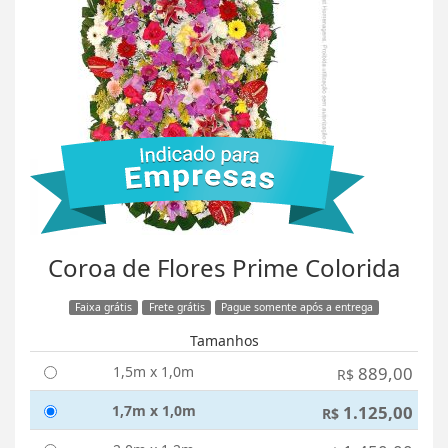
Coroa de Flores Prime Colorida
Faixa grátis
Frete grátis
Pague somente após a entrega
Tamanhos
1,5m x 1,0m
889,00
R$
1,7m x 1,0m
1.125,00
R$