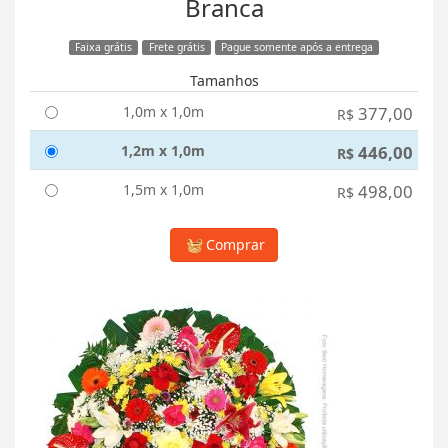
Branca
Faixa grátis
Frete grátis
Pague somente após a entrega
Tamanhos
1,0m x 1,0m
377,00
R$
1,2m x 1,0m
446,00
R$
1,5m x 1,0m
498,00
R$
Comprar