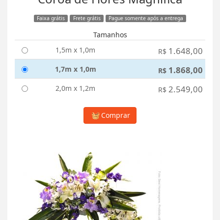
Faixa grátis
Frete grátis
Pague somente após a entrega
Tamanhos
1,5m x 1,0m
1.648,00
R$
1,7m x 1,0m
1.868,00
R$
2,0m x 1,2m
2.549,00
R$
Comprar