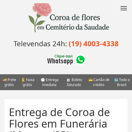
Pular
para
Nav
o
conteúdo
Televendas 24h:
(19) 4003-4338
Frete
Faixa
Entrega
Boleto
Cartão de
Todo o
grátis
grátis
imediata
faturado
crédito
Brasil
Entrega de Coroa de
Flores em Funerária