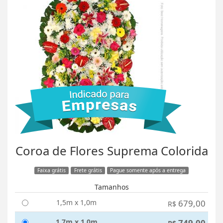
Coroa de Flores Suprema Colorida
Faixa grátis
Frete grátis
Pague somente após a entrega
Tamanhos
1,5m x 1,0m
679,00
R$
1,7m x 1,0m
749,00