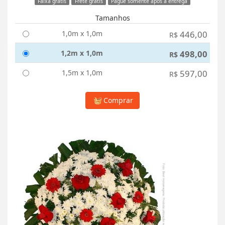
Faixa grátis
Frete grátis
Pague somente após a entrega
Tamanhos
1,0m x 1,0m
446,00
R$
1,2m x 1,0m
498,00
R$
1,5m x 1,0m
597,00
R$
Comprar