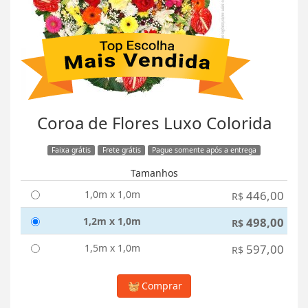
Coroa de Flores Luxo Colorida
Faixa grátis
Frete grátis
Pague somente após a entrega
Tamanhos
1,0m x 1,0m
446,00
R$
1,2m x 1,0m
498,00
R$
1,5m x 1,0m
597,00
R$
Comprar