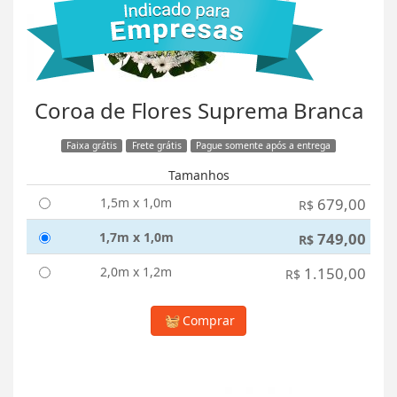
Coroa de Flores Suprema Branca
Faixa grátis
Frete grátis
Pague somente após a entrega
Tamanhos
1,5m x 1,0m
679,00
R$
1,7m x 1,0m
749,00
R$
2,0m x 1,2m
1.150,00
R$
Comprar